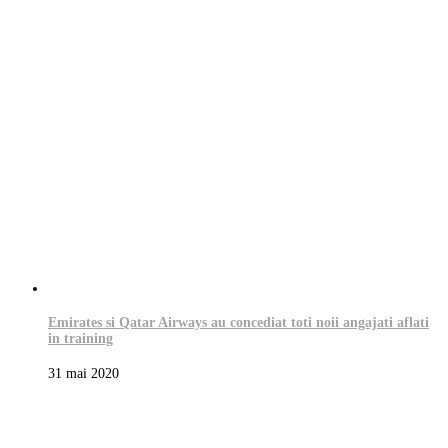
Emirates si Qatar Airways au concediat toti noii angajati aflati
in training
31 mai 2020