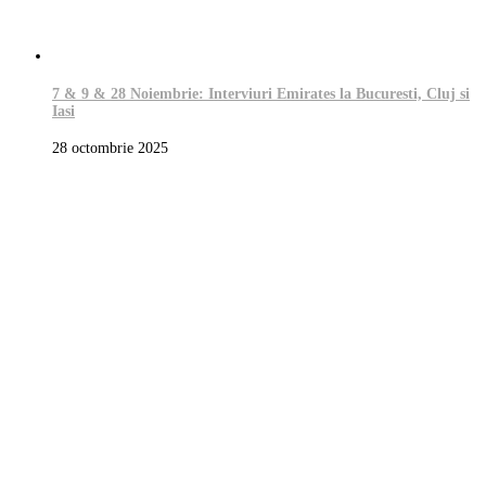
7 & 9 & 28 Noiembrie: Interviuri Emirates la Bucuresti, Cluj si
Iasi
28 octombrie 2025