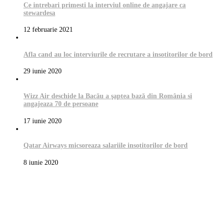
Ce intrebari primesti la interviul online de angajare ca
stewardesa
12 februarie 2021
Afla cand au loc interviurile de recrutare a insotitorilor de bord
29 iunie 2020
Wizz Air deschide la Bacău a şaptea bază din România si
angajeaza 70 de persoane
17 iunie 2020
Qatar Airways micsoreaza salariile insotitorilor de bord
8 iunie 2020