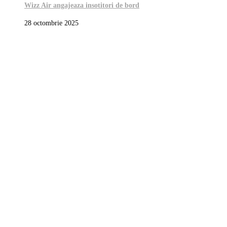
Wizz Air angajeaza insotitori de bord
28 octombrie 2025