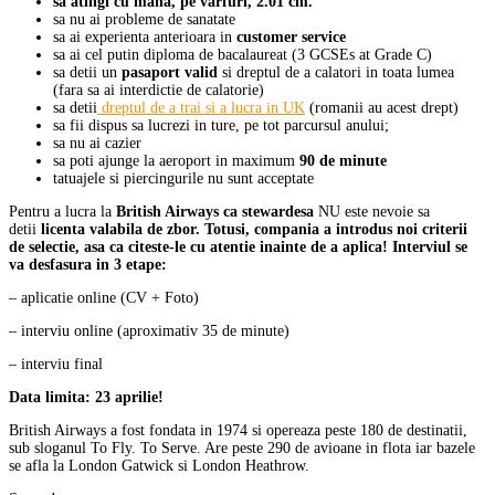
sa atingi cu mana, pe varfuri, 2.01 cm.
sa nu ai probleme de sanatate
sa ai experienta anterioara in
customer service
sa ai cel putin diploma de bacalaureat (3 GCSEs at Grade C)
sa detii un
pasaport valid
si dreptul de a calatori in toata lumea
(fara sa ai interdictie de calatorie)
sa detii
dreptul de a trai si a lucra in UK
(romanii au acest drept)
sa fii dispus sa lucrezi in ture, pe tot parcursul anului;
sa nu ai cazier
sa poti ajunge la aeroport in maximum
90 de minute
tatuajele si piercingurile nu sunt acceptate
Pentru a lucra la
British Airways ca stewardesa
NU este nevoie sa
detii
licenta valabila de zbor. Totusi, compania a introdus noi criterii
de selectie, asa ca citeste-le cu atentie inainte de a aplica! Interviul se
va desfasura in 3 etape:
– aplicatie online (CV + Foto)
– interviu online (aproximativ 35 de minute)
– interviu final
Data limita: 23 aprilie!
British Airways a fost fondata in 1974 si opereaza peste 180 de destinatii,
sub sloganul To Fly. To Serve. Are peste 290 de avioane in flota iar bazele
se afla la London Gatwick si London Heathrow.