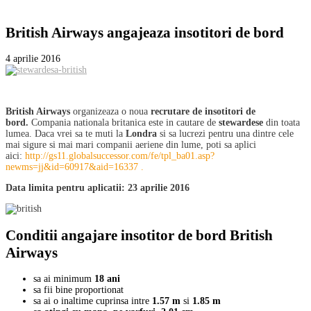
British Airways angajeaza insotitori de bord
4 aprilie 2016
British Airways
organizeaza o noua
recrutare de insotitori de
bord.
Compania nationala britanica este in cautare de
stewardese
din toata
lumea. Daca vrei sa te muti la
Londra
si sa lucrezi pentru una dintre cele
mai sigure si mai mari companii aeriene din lume, poti sa aplici
aici:
http://gs11.globalsuccessor.com/fe/tpl_ba01.asp?
newms=jj&id=60917&aid=16337 .
Data limita pentru aplicatii: 23 aprilie 2016
Conditii angajare insotitor de bord British
Airways
sa ai minimum
18 ani
sa fii bine proportionat
sa ai o inaltime cuprinsa intre
1.57 m
si
1.85 m