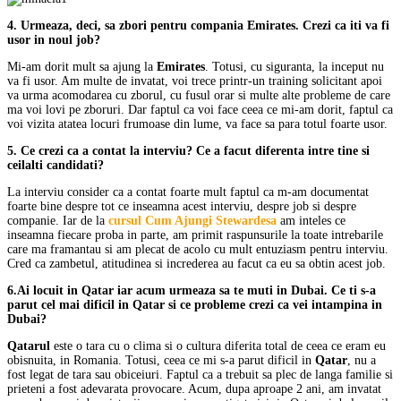
4. Urmeaza, deci, sa zbori pentru compania Emirates. Crezi ca iti va fi
usor in noul job?
Mi-am dorit mult sa ajung la
Emirates
. Totusi, cu siguranta, la inceput nu
va fi usor. Am multe de invatat, voi trece printr-un training solicitant apoi
va urma acomodarea cu zborul, cu fusul orar si multe alte probleme de care
ma voi lovi pe zboruri. Dar faptul ca voi face ceea ce mi-am dorit, faptul ca
voi vizita atatea locuri frumoase din lume, va face sa para totul foarte usor.
5. Ce crezi ca a contat la interviu? Ce a facut diferenta intre tine si
ceilalti candidati?
La interviu consider ca a contat foarte mult faptul ca m-am documentat
foarte bine despre tot ce inseamna acest interviu, despre job si despre
companie. Iar de la
cursul Cum Ajungi Stewardesa
am inteles ce
inseamna fiecare proba in parte, am primit raspunsurile la toate intrebarile
care ma framantau si am plecat de acolo cu mult entuziasm pentru interviu.
Cred ca zambetul, atitudinea si increderea au facut ca eu sa obtin acest job.
6.Ai locuit in Qatar iar acum urmeaza sa te muti in Dubai. Ce ti s-a
parut cel mai dificil in Qatar si ce probleme crezi ca vei intampina in
Dubai?
Qatarul
este o tara cu o clima si o cultura diferita total de ceea ce eram eu
obisnuita, in Romania. Totusi, ceea ce mi s-a parut dificil in
Qatar
, nu a
fost legat de tara sau obiceiuri. Faptul ca a trebuit sa plec de langa familie si
prieteni a fost adevarata provocare. Acum, dupa aproape 2 ani, am invatat