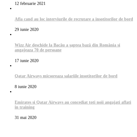
12 februarie 2021
Afla cand au loc interviurile de recrutare a insotitorilor de bord
29 iunie 2020
Wizz Air deschide la Bacău a şaptea bază din România si
angajeaza 70 de persoane
17 iunie 2020
Qatar Airways micsoreaza salariile insotitorilor de bord
8 iunie 2020
Emirates si Qatar Airways au concediat toti noii angajati aflati
in training
31 mai 2020