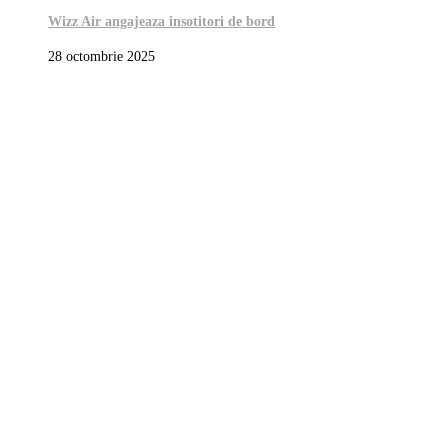
Wizz Air angajeaza insotitori de bord
28 octombrie 2025