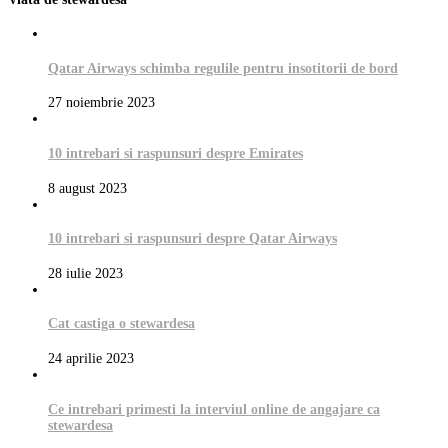
Qatar Airways schimba regulile pentru insotitorii de bord
27 noiembrie 2023
10 intrebari si raspunsuri despre Emirates
8 august 2023
10 intrebari si raspunsuri despre Qatar Airways
28 iulie 2023
Cat castiga o stewardesa
24 aprilie 2023
Ce intrebari primesti la interviul online de angajare ca
stewardesa