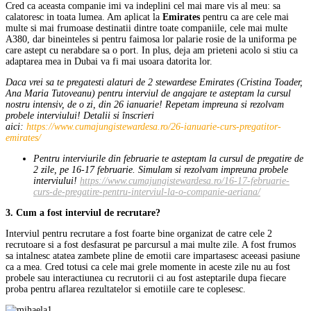
Cred ca aceasta companie imi va indeplini cel mai mare vis al meu: sa
calatoresc in toata lumea. Am aplicat la
Emirates
pentru ca are cele mai
multe si mai frumoase destinatii dintre toate companiile, cele mai multe
A380, dar bineinteles si pentru faimosa lor palarie rosie de la uniforma pe
care astept cu nerabdare sa o port. In plus, deja am prieteni acolo si stiu ca
adaptarea mea in Dubai va fi mai usoara datorita lor.
Daca vrei sa te pregatesti alaturi de 2 stewardese Emirates (Cristina Toader,
Ana Maria Tutoveanu) pentru interviul de angajare te asteptam la cursul
nostru intensiv, de o zi, din 26 ianuarie! Repetam impreuna si rezolvam
probele interviului! Detalii si înscrieri
aici:
https://www.cumajungistewardesa.ro/26-ianuarie-curs-pregatitor-
emirates/
Pentru interviurile din februarie te asteptam la cursul de pregatire de
2 zile, pe 16-17 februarie. Simulam si rezolvam impreuna probele
interviului!
https://www.cumajungistewardesa.ro/16-17-februarie-
curs-de-pregatire-pentru-interviul-la-o-companie-aeriana/
3. Cum a fost interviul de recrutare?
Interviul pentru recrutare a fost foarte bine organizat de catre cele 2
recrutoare si a fost desfasurat pe parcursul a mai multe zile. A fost frumos
sa intalnesc atatea zambete pline de emotii care impartasesc aceeasi pasiune
ca a mea. Cred totusi ca cele mai grele momente in aceste zile nu au fost
probele sau interactiunea cu recrutorii ci au fost asteptarile dupa fiecare
proba pentru aflarea rezultatelor si emotiile care te coplesesc.