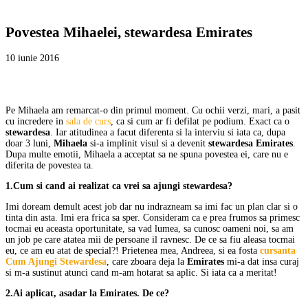
Povestea Mihaelei, stewardesa Emirates
10 iunie 2016
Pe Mihaela am remarcat-o din primul moment. Cu ochii verzi, mari, a pasit
cu incredere in
sala de curs
, ca si cum ar fi defilat pe podium. Exact ca o
stewardesa
. Iar atitudinea a facut diferenta si la interviu si iata ca, dupa
doar 3 luni,
Mihaela
si-a implinit visul si a devenit
stewardesa Emirates
.
Dupa multe emotii, Mihaela a acceptat sa ne spuna povestea ei, care nu e
diferita de povestea ta.
1.Cum si cand ai realizat ca vrei sa ajungi stewardesa?
Imi doream demult acest job dar nu indrazneam sa imi fac un plan clar si o
tinta din asta. Imi era frica sa sper. Consideram ca e prea frumos sa primesc
tocmai eu aceasta oportunitate, sa vad lumea, sa cunosc oameni noi, sa am
un job pe care atatea mii de persoane il ravnesc. De ce sa fiu aleasa tocmai
eu, ce am eu atat de special?! Prietenea mea, Andreea, si ea fosta
cursanta
Cum Ajungi Stewardesa
, care zboara deja la
Emirates
mi-a dat insa curaj
si m-a sustinut atunci cand m-am hotarat sa aplic. Si iata ca a meritat!
2.Ai aplicat, asadar la Emirates. De ce?