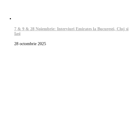
7 & 9 & 28 Noiembrie: Interviuri Emirates la Bucuresti, Cluj si
Iasi
28 octombrie 2025