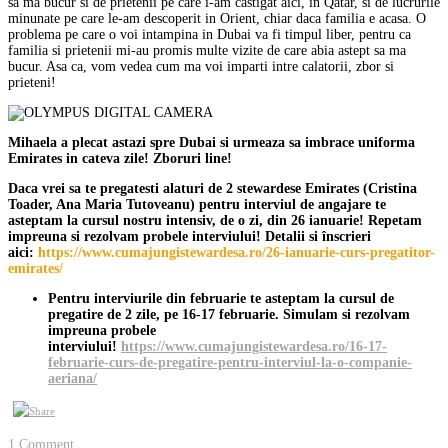
sa ma bucur si de prietenii pe care i-am castigat aici, in Qatar, si de lucrurile
minunate pe care le-am descoperit in Orient, chiar daca familia e acasa. O
problema pe care o voi intampina in Dubai va fi timpul liber, pentru ca
familia si prietenii mi-au promis multe vizite de care abia astept sa ma
bucur. Asa ca, vom vedea cum ma voi imparti intre calatorii, zbor si
prieteni!
Mihaela a plecat astazi spre Dubai si urmeaza sa imbrace uniforma
Emirates in cateva zile! Zboruri line!
Daca vrei sa te pregatesti alaturi de 2 stewardese Emirates (Cristina
Toader, Ana Maria Tutoveanu) pentru interviul de angajare te
asteptam la cursul nostru intensiv, de o zi, din 26 ianuarie! Repetam
impreuna si rezolvam probele interviului! Detalii si înscrieri
aici:
https://www.cumajungistewardesa.ro/26-ianuarie-curs-pregatitor-
emirates/
Pentru interviurile din februarie te asteptam la cursul de
pregatire de 2 zile, pe 16-17 februarie. Simulam si rezolvam
impreuna probele
interviului!
https://www.cumajungistewardesa.ro/16-17-
februarie-curs-de-pregatire-pentru-interviul-la-o-companie-
aeriana/
1 Comment