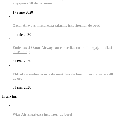
angajeaza 70 de persoane
17 iunie 2020
Qatar Airways micsoreaza salariile insotitorilor de bord
8 iunie 2020
Emirates si Qatar Airways au concediat toti noii angajati aflati
in training
31 mai 2020
Etihad concedieaza sute de insotitori de bord in urmatoarele 48
de ore
31 mai 2020
Interviuri
Wizz Air angajeaza insotitori de bord