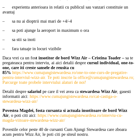
– experienta anterioara in relatii cu publicul sau vanzari constituie un
avantaj
– sa nu ai dioptrii mai mari de +4/-4
– sa poti ajunge la aeroport in maximum o ora
– sa stii sa inoti
– fara tatuaje in locuri vizibile
Daca vrei ca un fos
t insotitor de bord Wizz Air – Cristina Toader –
sa te
pregateasca pentru interviu, ai aici detalii despre
cursul individual, one-to-
one, care iti creste sansele de reusita cu
85%
https://www.cumajungistewardesa.ro/one-to-one-curs-de-pregatire-
pentru-interviul-wizz-air. Te poti inscrie la office@cumajungistewardesa.ro;
Parcurge toate probele interviului alaturi de noi!
Detalii despre
salariul
pe care il vei avea ca
stewardesa Wizz Air
, gasesti
informatii aici:
https://www.cumajungistewardesa.ro/cat-castiga-o-
stewardesa-wizz-air/
Povestea Magdei, fosta cursanta si actuala insotitoare de bord Wizz
Air
, o poti citi aici:
https://www.cumajungistewardesa.ro/interviu-cu-
magda-viitoare-stewardesa-wizz-air/
Povestile celor peste 40 de cursanti Cum Ajungi Stewardesa care zboara
acum pentru Wizz Air, le poti citi pe siteul nostru.