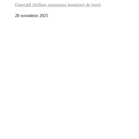
Emerald Airlines angajeaza insotitori de bord
28 octombrie 2025