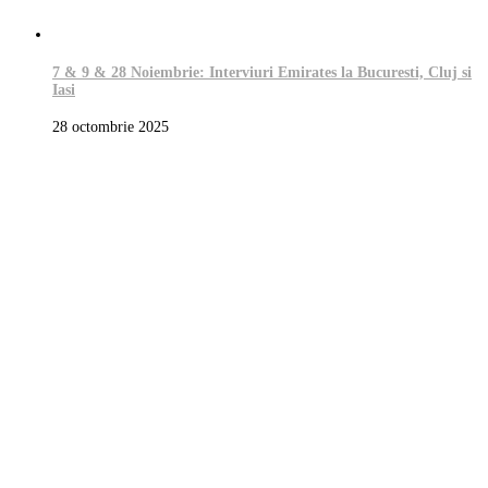
7 & 9 & 28 Noiembrie: Interviuri Emirates la Bucuresti, Cluj si
Iasi
28 octombrie 2025