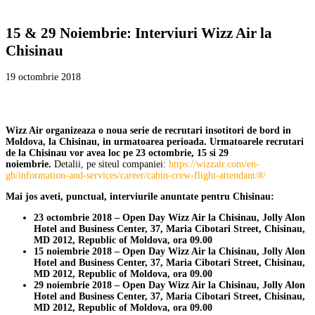
15 & 29 Noiembrie: Interviuri Wizz Air la
Chisinau
19 octombrie 2018
Wizz Air organizeaza o noua serie de recrutari insotitori de bord in
Moldova, la Chisinau, in urmatoarea perioada. Urmatoarele recrutari
de la Chisinau vor avea loc pe 23 octombrie, 15 si 29
noiembrie.
Detalii, pe siteul companiei:
https://wizzair.com/en-
gb/information-and-services/career/cabin-crew-flight-attendant/#/
Mai jos aveti, punctual, interviurile anuntate pentru Chisinau:
23 octombrie 2018 – Open Day Wizz Air la Chisinau, Jolly Alon
Hotel and Business Center, 37, Maria Cibotari Street, Chisinau,
MD 2012, Republic of Moldova, ora 09.00
15 noiembrie 2018 – Open Day Wizz Air la Chisinau, Jolly Alon
Hotel and Business Center, 37, Maria Cibotari Street, Chisinau,
MD 2012, Republic of Moldova, ora 09.00
29 noiembrie 2018 – Open Day Wizz Air la Chisinau, Jolly Alon
Hotel and Business Center, 37, Maria Cibotari Street, Chisinau,
MD 2012, Republic of Moldova, ora 09.00