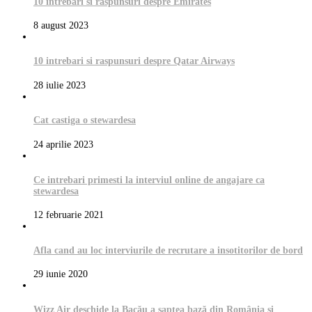
10 intrebari si raspunsuri despre Emirates
8 august 2023
10 intrebari si raspunsuri despre Qatar Airways
28 iulie 2023
Cat castiga o stewardesa
24 aprilie 2023
Ce intrebari primesti la interviul online de angajare ca
stewardesa
12 februarie 2021
Afla cand au loc interviurile de recrutare a insotitorilor de bord
29 iunie 2020
Wizz Air deschide la Bacău a şaptea bază din România si