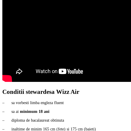
Conditii stewardesa Wizz Air
– sa vorbesti limba engleza fluent
– sa ai
minimum 18 ani
– diploma de bacalaureat obtinuta
– inaltime de minim 165 cm (fete) si 175 cm (baieti)