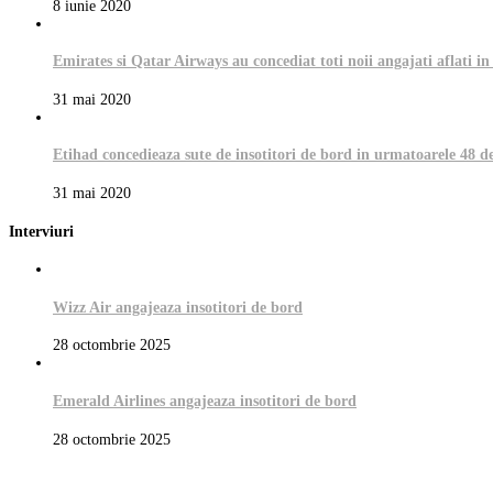
8 iunie 2020
Emirates si Qatar Airways au concediat toti noii angajati aflati in
31 mai 2020
Etihad concedieaza sute de insotitori de bord in urmatoarele 48 d
31 mai 2020
Interviuri
Wizz Air angajeaza insotitori de bord
28 octombrie 2025
Emerald Airlines angajeaza insotitori de bord
28 octombrie 2025