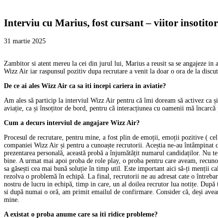
Interviu cu Marius, fost cursant – viitor insotit
31 martie 2025
Zambitor si atent mereu la cei din jurul lui, Marius a reusit sa se angajeze i
Wizz Air iar raspunsul pozitiv dupa recrutare a venit la doar o ora de la discut
De ce ai ales Wizz Air ca sa iti incepi cariera in aviatie?
Am ales să particip la interviul Wizz Air pentru că îmi doream să activez ca 
aviație, ca și însoțitor de bord, pentru că interacțiunea cu oamenii mă încarcă
Cum a decurs interviul de angajare Wizz Air?
Procesul de recrutare, pentru mine, a fost plin de emoții, emoții pozitive ( ce
companiei Wizz Air și pentru a cunoaște recrutorii. Aceștia ne-au întâmpinat c
prezentarea personală, această probă a înjumătățit numarul candidaților. Nu te sp
bine. A urmat mai apoi proba de role play, o proba pentru care aveam, recunosc,
sa găsești cea mai bună soluție în timp util. Este important aici să-ți menții 
rezolva o problemă în echipă. La final, recrutorii ne au adresat cate o întrebar
nostru de lucru in echipă, timp in care, un al doilea recrutor lua notițe. După 
si după numai o oră, am primit emailul de confirmare. Consider că, deși aveam
mine.
A existat o proba anume care sa iti ridice probleme?