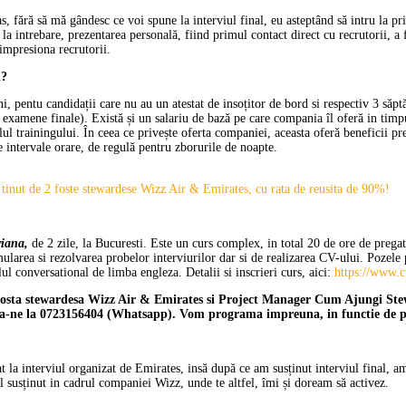
s, fără să mă gândesc ce voi spune la interviul final, eu asteptând să intru la p
 la intrebare, prezentarea personală, fiind primul contact direct cu recrutorii, a 
 impresiona recrutorii.
d?
, pentu candidații care nu au un atestat de insoțitor de bord si respectiv 3 săptă
 (2 examene finale). Există și un salariu de bază pe care compania îl oferă in tim
ul trainingului. În ceea ce privește oferta companiei, aceasta oferă beneficii pre
 intervale orare, de regulă pentru zborurile de noapte.
a tinut de 2 foste stewardese Wizz Air & Emirates, cu rata de reusita de 90%!
riana,
de 2 zile, la Bucuresti. Este un curs complex, in total 20 de ore de pregat
larea si rezolvarea probelor interviurilor dar si de realizarea CV-ului. Pozele p
ul conversational de limba engleza. Detalii si inscrieri curs, aici:
https://www.c
r, fosta stewardesa Wizz Air & Emirates si Project Manager Cum Ajungi Stew
una-ne la 0723156404 (Whatsapp). Vom programa impreuna, in functie de pro
pat la interviul organizat de Emirates, insă după ce am susținut interviul final, 
l susținut in cadrul companiei Wizz, unde te altfel, îmi și doream să activez.