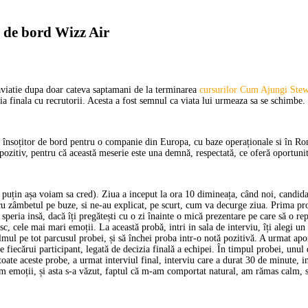
or de bord Wizz Air
n aviatie dupa doar cateva saptamani de la terminarea
cursurilor Cum Ajungi Ste
ia finala cu recrutorii. Acesta a fost semnul ca viata lui urmeaza sa se schimbe.
și însoțitor de bord pentru o companie din Europa, cu baze operaționale si în Ro
 pozitiv, pentru că această meserie este una demnă, respectată, ce oferă oportunit
l puțin așa voiam sa cred). Ziua a inceput la ora 10 dimineața, când noi, candidaț
u zâmbetul pe buze, si ne-au explicat, pe scurt, cum va decurge ziua. Prima pro
eria insă, dacă îți pregătești cu o zi înainte o mică prezentare pe care să o repeț
 cele mai mari emoții. La această probă, intri in sala de interviu, îți alegi un 
calmul pe tot parcusul probei, și să închei proba intr-o notă pozitivă. A urmat a
e fiecărui participant, legată de decizia finală a echipei. În timpul probei, unu
toate aceste probe, a urmat interviul final, interviu care a durat 30 de minute, i
 emoții, și asta s-a văzut, faptul că m-am comportat natural, am rămas calm, si 