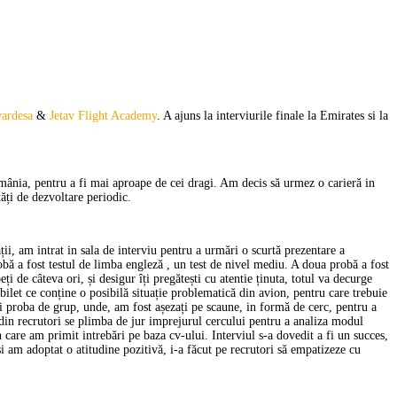
wardesa
&
Jetav Flight Academy
. A ajuns la interviurile finale la Emirates si la
mânia, pentru a fi mai aproape de cei dragi. Am decis să urmez o carieră in
ăți de dezvoltare periodic.
ii, am intrat in sala de interviu pentru a urmări o scurtă prezentare a
bă a fost testul de limba engleză , un test de nivel mediu. A doua probă a fost
i de câteva ori, și desigur îți pregătești cu atentie ținuta, totul va decurge
bilet ce conține o posibilă situație problematică din avion, pentru care trebuie
poi proba de grup, unde, am fost așezați pe scaune, in formă de cerc, pentru a
l din recrutori se plimba de jur imprejurul cercului pentru a analiza modul
n care am primit intrebări pe baza cv-ului. Interviul s-a dovedit a fi un succes,
am adoptat o atitudine pozitivă, i-a făcut pe recrutori să empatizeze cu