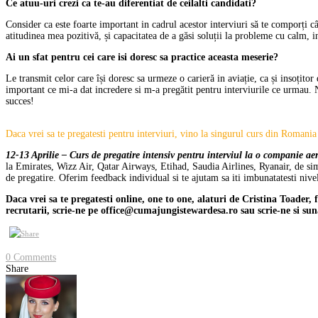
Ce atuu-uri crezi ca te-au diferentiat de ceilalti candidati?
Consider ca este foarte important in cadrul acestor interviuri să te comporți cât
atitudinea mea pozitivă, și capacitatea de a găsi soluții la probleme cu calm, i
Ai un sfat pentru cei care isi doresc sa practice aceasta meserie?
Le transmit celor care își doresc sa urmeze o carieră in aviație, ca și insoțito
important ce mi-a dat incredere si m-a pregătit pentru interviurile ce urmau. 
succes!
Daca vrei sa te pregatesti pentru interviuri, vino la singurul curs din Romani
12-13 Aprilie – Curs de pregatire intensiv pentru interviul la o companie ae
la Emirates, Wizz Air, Qatar Airways, Etihad, Saudia Airlines, Ryanair, de simu
de pregatire. Oferim feedback individual si te ajutam sa iti imbunatatesti nivel
Daca vrei sa te pregatesti online, one to one, alaturi de Cristina Toade
recrutarii, scrie-ne pe office@cumajungistewardesa.ro sau scrie-ne si s
0 Comments
Share