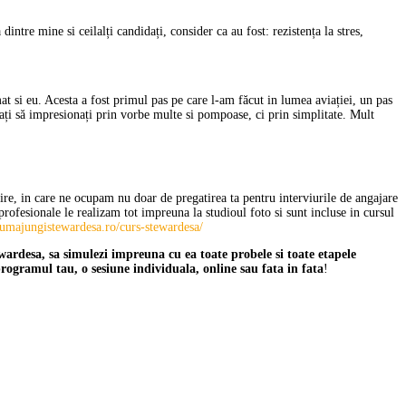
intre mine si ceilalți candidați, consider ca au fost: rezistența la stres,
at si eu. Acesta a fost primul pas pe care l-am făcut in lumea aviației, un pas
ați să impresionați prin vorbe multe si pompoase, ci prin simplitate. Mult
ire, in care ne ocupam nu doar de pregatirea ta pentru interviurile de angajare
rofesionale le realizam tot impreuna la studioul foto si sunt incluse in cursul
umajungistewardesa.ro/curs-stewardesa/
ardesa, sa simulezi impreuna cu ea toate probele si toate etapele
gramul tau, o sesiune individuala, online sau fata in fata
!