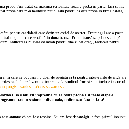
rima proba. Am tratat cu maximă seriozitate fiecare probă in parte, fără să mă
fost proba care m-a neliniștit puțin, asta pentru că este proba în urmă căreia,
mâni pentru candidații care dețin un astfel de atestat. Trainingul are o parte
pul trainingului, care se oferă in doua tranșe. Prima tranșă se primește după
cum: reduceri la biletele de avion pentru tine si cei dragi, reduceri pentru
ire, in care ne ocupam nu doar de pregatirea ta pentru interviurile de angajare
rofesionale le realizam tot impreuna la studioul foto si sunt incluse in cursul
umajungistewardesa.ro/curs-stewardesa/
ardesa, sa simulezi impreuna cu ea toate probele si toate etapele
gramul tau, o sesiune individuala, online sau fata in fata
!
am fost anunțat că am fost respins. Nu am fost dezamăgit, a fost primul interviu