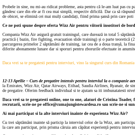
Probele in sine, nu mi-au ridicat probleme, asta pentru că le-am luat pas cu pa
gândesc care din ele ar fi cea mai simplă, respectiv dificilă. Dar ca să răspund
de obicei, se elimină cei mai mulți candidați, fiind prima șansă prin care poti
Ce ne poti spune despre oferta Wizz Air pentru viitorii insotitori de bor
Compania Wizz Air asigură gratuit trainingul, care durează in total 5 săptămâni
practică ( bazin, fire fighting, evacuation slide training) și o parte teoretică
parcurgerea primelor 2 săptămâni de training, iar cea de a doua tranșă, la final
diferite abonamente lunare dar si sporuri pentru zborurile efectuate in anumite
Daca vrei sa te pregatesti pentru interviuri, vino la singurul curs din Romani
12-13 Aprilie – Curs de pregatire intensiv pentru interviul la o companie ae
la Emirates, Wizz Air, Qatar Airways, Etihad, Saudia Airlines, Ryanair, de simu
de pregatire. Oferim feedback individual si te ajutam sa iti imbunatatesti nivel
Daca vrei sa te pregatesti online, one to one, alaturi de Cristina Toade
recrutarii, scrie-ne pe office@cumajungistewardesa.ro sau scrie-ne si s
Ai mai participat si la alte interviuri inainte de experienta Wizz Air?
Cu trei săptămâni inainte să particip la interviul celor de la Wizz, am partici
la care am participat, prin prisma căruia am căpătat experiență pentru interviu