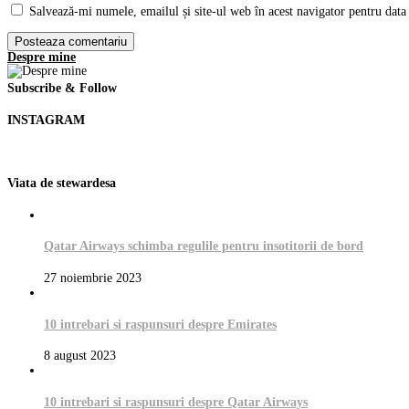
Salvează-mi numele, emailul și site-ul web în acest navigator pentru data
Despre mine
Subscribe & Follow
INSTAGRAM
Viata de stewardesa
Qatar Airways schimba regulile pentru insotitorii de bord
27 noiembrie 2023
10 intrebari si raspunsuri despre Emirates
8 august 2023
10 intrebari si raspunsuri despre Qatar Airways