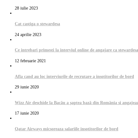
28 iulie 2023
Cat castiga o stewardesa
24 aprilie 2023
Ce intrebari primesti la interviul online de angajare ca stewardes
12 februarie 2021
Afla cand au loc interviurile de recrutare a insotitorilor de bord
29 iunie 2020
Wizz Air deschide la Bacău a şaptea bază din România si angajea
17 iunie 2020
Qatar Airways micsoreaza salariile insotitorilor de bord