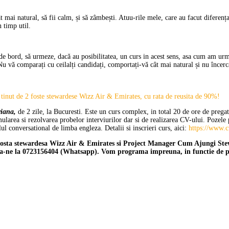
 mai natural, să fii calm, și să zâmbești. Atuu-rile mele, care au facut diferența d
n timp util.
r de bord, să urmeze, dacă au posibilitatea, un curs in acest sens, asa cum am urm
Nu vă comparați cu ceilalți candidați, comportați-vă cât mai natural și nu încerc
a tinut de 2 foste stewardese Wizz Air & Emirates, cu rata de reusita de 90%!
riana,
de 2 zile, la Bucuresti. Este un curs complex, in total 20 de ore de pregat
larea si rezolvarea probelor interviurilor dar si de realizarea CV-ului. Pozele p
ul conversational de limba engleza. Detalii si inscrieri curs, aici:
https://www.c
r, fosta stewardesa Wizz Air & Emirates si Project Manager Cum Ajungi Stew
una-ne la 0723156404 (Whatsapp). Vom programa impreuna, in functie de pro