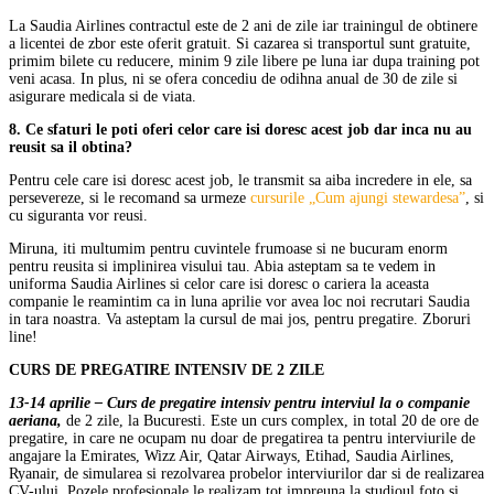
La Saudia Airlines contractul este de 2 ani de zile iar trainingul de obtinere
a licentei de zbor este oferit gratuit. Si cazarea si transportul sunt gratuite,
primim bilete cu reducere, minim 9 zile libere pe luna iar dupa training pot
veni acasa. In plus, ni se ofera concediu de odihna anual de 30 de zile si
asigurare medicala si de viata.
8. Ce sfaturi le poti oferi celor care isi doresc acest job dar inca nu au
reusit sa il obtina?
Pentru cele care isi doresc acest job, le transmit sa aiba incredere in ele, sa
persevereze, si le recomand sa urmeze
cursurile „Cum ajungi stewardesa”
, si
cu siguranta vor reusi.
Miruna, iti multumim pentru cuvintele frumoase si ne bucuram enorm
pentru reusita si implinirea visului tau. Abia asteptam sa te vedem in
uniforma Saudia Airlines si celor care isi doresc o cariera la aceasta
companie le reamintim ca in luna aprilie vor avea loc noi recrutari Saudia
in tara noastra. Va asteptam la cursul de mai jos, pentru pregatire. Zboruri
line!
CURS DE PREGATIRE INTENSIV DE 2 ZILE
13-14 aprilie – Curs de pregatire intensiv pentru interviul la o companie
aeriana,
de 2 zile, la Bucuresti. Este un curs complex, in total 20 de ore de
pregatire, in care ne ocupam nu doar de pregatirea ta pentru interviurile de
angajare la Emirates, Wizz Air, Qatar Airways, Etihad, Saudia Airlines,
Ryanair, de simularea si rezolvarea probelor interviurilor dar si de realizarea
CV-ului. Pozele profesionale le realizam tot impreuna la studioul foto si