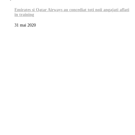
Emirates si Qatar Airways au concediat toti noii angajati aflati
in training
31 mai 2020