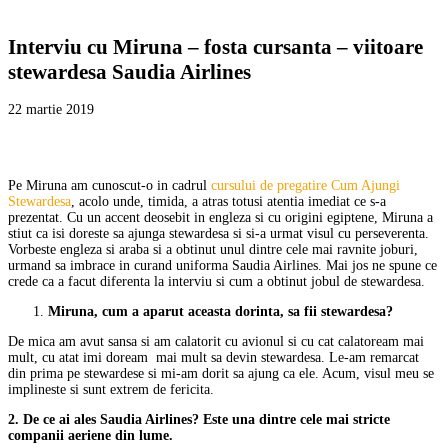
Interviu cu Miruna – fosta cursanta – viitoare
stewardesa Saudia Airlines
22 martie 2019
Pe Miruna am cunoscut-o in cadrul
cursului de pregatire Cum Ajungi
Stewardesa
, acolo unde, timida, a atras totusi atentia imediat ce s-a
prezentat. Cu un accent deosebit in engleza si cu origini egiptene, Miruna a
stiut ca isi doreste sa ajunga stewardesa si si-a urmat visul cu perseverenta.
Vorbeste engleza si araba si a obtinut unul dintre cele mai ravnite joburi,
urmand sa imbrace in curand uniforma Saudia Airlines. Mai jos ne spune ce
crede ca a facut diferenta la interviu si cum a obtinut jobul de stewardesa.
Miruna, cum a aparut aceasta dorinta, sa fii stewardesa?
De mica am avut sansa si am calatorit cu avionul si cu cat calatoream mai
mult, cu atat imi doream mai mult sa devin stewardesa. Le-am remarcat
din prima pe stewardese si mi-am dorit sa ajung ca ele. Acum, visul meu se
implineste si sunt extrem de fericita.
2. De ce ai ales Saudia Airlines? Este una dintre cele mai stricte
companii aeriene din lume.