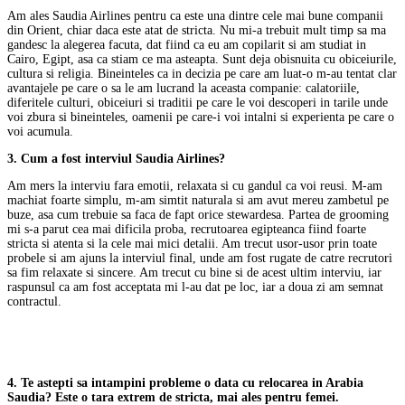
Am ales Saudia Airlines pentru ca este una dintre cele mai bune companii
din Orient, chiar daca este atat de stricta. Nu mi-a trebuit mult timp sa ma
gandesc la alegerea facuta, dat fiind ca eu am copilarit si am studiat in
Cairo, Egipt, asa ca stiam ce ma asteapta. Sunt deja obisnuita cu obiceiurile,
cultura si religia. Bineinteles ca in decizia pe care am luat-o m-au tentat clar
avantajele pe care o sa le am lucrand la aceasta companie: calatoriile,
diferitele culturi, obiceiuri si traditii pe care le voi descoperi in tarile unde
voi zbura si bineinteles, oamenii pe care-i voi intalni si experienta pe care o
voi acumula.
3. Cum a fost interviul Saudia Airlines?
Am mers la interviu fara emotii, relaxata si cu gandul ca voi reusi. M-am
machiat foarte simplu, m-am simtit naturala si am avut mereu zambetul pe
buze, asa cum trebuie sa faca de fapt orice stewardesa. Partea de grooming
mi s-a parut cea mai dificila proba, recrutoarea egipteanca fiind foarte
stricta si atenta si la cele mai mici detalii. Am trecut usor-usor prin toate
probele si am ajuns la interviul final, unde am fost rugate de catre recrutori
sa fim relaxate si sincere. Am trecut cu bine si de acest ultim interviu, iar
raspunsul ca am fost acceptata mi l-au dat pe loc, iar a doua zi am semnat
contractul.
4. Te astepti sa intampini probleme o data cu relocarea in Arabia
Saudia? Este o tara extrem de stricta, mai ales pentru femei.