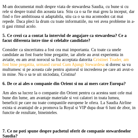
M-am documentat mult despre viata de stewardesa Saudia, cu bune si cu
rele si despre traiul din aceasta tara. Stiu ca o sa fie mai greu la inceput, dar
find o fire ambitioasa si adaptabila, stiu ca o sa ma acomodez cat mai
repede. Daca pleci la drum cu toate informatiile, nu vei avea probleme in a-
ti gasi ritmul acolo.
5. Ce crezi ca a contat la interviul de angajare ca stewardesa? Ce a
facut diferenta intre tine si celelalte candidate?
Consider ca sinceritatea a fost cea mai importanta. Cu toate ca unele
candidate au fost foarte bine pregatite, iar altele au avut experienta in
aviatie, eu am avut norocul sa fiu acceptata datorita
Cristinei Toader, am
fost bine pregatita, urmand cursul Cum Ajungi Stewardesa
si doresc sa va
multumesc si pe aceasta cale pentru ajutorul si increderea pe care ati avut-o
in mine. Nu o sa te uit niciodata, Cristina!
6. De ce ai ales o companie din Orient si nu ai mers catre Europa?
Am ales sa lucrez la o companie din Orient pentru ca acestea sunt cele mai
bune din lume, am avantaje materiale si voi calatori in toata lumea,
beneficii pe care nu toate companiile europene le ofera. La Saudia Airline
exista si avantajul de a promova la Royal si VIP dupa doar 6 luni de zbor, in
functie de rezultate, bineinteles.
7. Ce ne poti spune despre pachetul oferit de companie stewardeselor
Saudia?