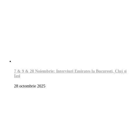
7 & 9 & 28 Noiembrie: Interviuri Emirates la Bucuresti, Cluj si
Iasi
28 octombrie 2025