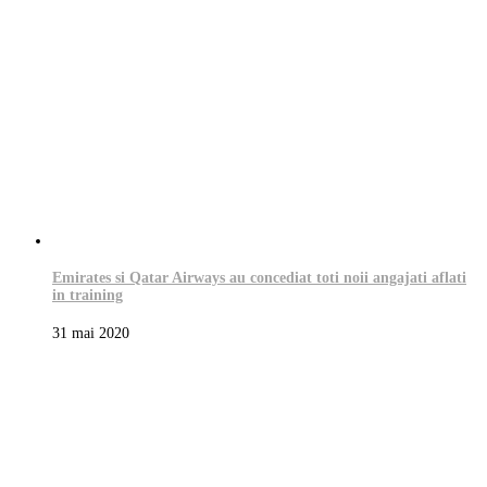
Emirates si Qatar Airways au concediat toti noii angajati aflati
in training
31 mai 2020