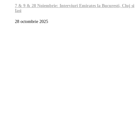
7 & 9 & 28 Noiembrie: Interviuri Emirates la Bucuresti, Cluj si
Iasi
28 octombrie 2025