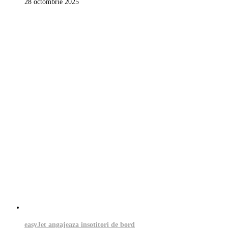
28 octombrie 2025
easyJet angajeaza insotitori de bord