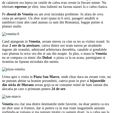
de calatorie era lejera iar cestile de cafea erau cerute la fiecare minut. Nu
ofeream
espresso
pe zbor, insa italienii nu faceau nazuri la o cafea clasica.
Pe
zborul de Venetia
nu am avut niciodata probleme. In afara de ceva
ceata pe aeroport. Un zbor scurt (pana in 6 ore), pasageri amabili si
zambitori (mai ales cand auzeau ca sunt din Romania), bagaje putine si
planuri multe.
Cand ajungeam in
Venetia
, aveam mereu cu cine sa ies sa vizitez orasul. In
doar
2 ore de la aterizare
, cativa dintre noi eram mereu pe stradutele
inguste ale orasului, admirand arhitectura deosebita, canalele si gondolele
care pluteau la orice ora din zi sau din noapte. In plus, o masa in
Venetia
nu se compara cu nimic din
Dubai
: o pizza ca la ea acasa, parmigiano si
tiramisu nu lipseau niciodata din meniu.
Urma apoi o vizita in
Piata San Marco
, unde chiar daca nu aveam voie, nu
ne puteam abtine sa hranim porumbeii, cateva poze in port si
bijuteriile
din sticla de Murano
aveau grija sa ne consume restul de bani ramasi din
alocatia pe care o primeam pentru
24 de ore
.
Venetia
era clar una dintre destinatiile mele favorite, nu doar pentru ca era
un zbor usor si frumos, dar si pentru ca in mai toate magazinele auzeam
vorbindu-se romana si ma puteam intalni cu oameni dragi, la o cafea sau la