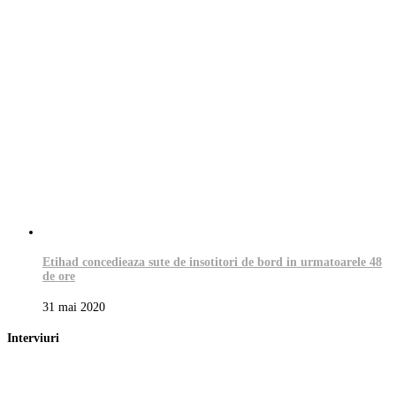
Etihad concedieaza sute de insotitori de bord in urmatoarele 48
de ore
31 mai 2020
Interviuri