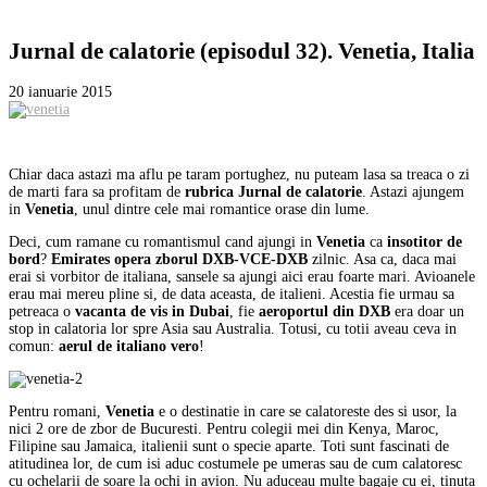
Jurnal de calatorie (episodul 32). Venetia, Italia
20 ianuarie 2015
Chiar daca astazi ma aflu pe taram portughez, nu puteam lasa sa treaca o zi
de marti fara sa profitam de
rubrica Jurnal de calatorie
. Astazi ajungem
in
Venetia
, unul dintre cele mai romantice orase din lume.
Deci, cum ramane cu romantismul cand ajungi in
Venetia
ca
insotitor de
bord
?
Emirates opera zborul DXB-VCE-DXB
zilnic. Asa ca, daca mai
erai si vorbitor de italiana, sansele sa ajungi aici erau foarte mari. Avioanele
erau mai mereu pline si, de data aceasta, de italieni. Acestia fie urmau sa
petreaca o
vacanta de vis in Dubai
, fie
aeroportul din DXB
era doar un
stop in calatoria lor spre Asia sau Australia. Totusi, cu totii aveau ceva in
comun:
aerul de italiano vero
!
Pentru romani,
Venetia
e o destinatie in care se calatoreste des si usor, la
nici 2 ore de zbor de Bucuresti. Pentru colegii mei din Kenya, Maroc,
Filipine sau Jamaica, italienii sunt o specie aparte. Toti sunt fascinati de
atitudinea lor, de cum isi aduc costumele pe umeras sau de cum calatoresc
cu ochelarii de soare la ochi in avion. Nu aduceau multe bagaje cu ei, tinuta