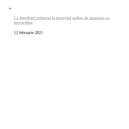
Ce intrebari primesti la interviul online de angajare ca
stewardesa
12 februarie 2021