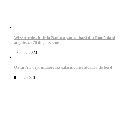
Wizz Air deschide la Bacău a şaptea bază din România si
angajeaza 70 de persoane
17 iunie 2020
Qatar Airways micsoreaza salariile insotitorilor de bord
8 iunie 2020