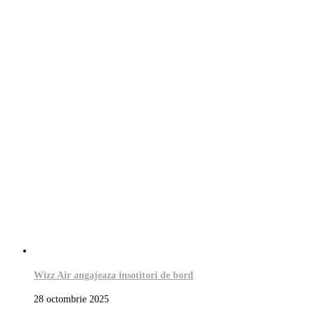
Wizz Air angajeaza insotitori de bord
28 octombrie 2025