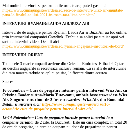
Mai multe interviuri, si pentru lunile urmatoare, puteti gasi aici:
https://www.cumajungistewardesa.ro/zeci-de-interviuri-wizz-air-anuntate-
pana-la-finalul-anului-2021-in-toata-tara-lista-completa/
INTERVIURI RYANAIR/LAUDA AIR/BUZZ AIR
Interviurile de angajare pentru Ryanair, Lauda Air si Buzz Air au loc online,
prin intermediul companiei Crewlink. Trebuie sa aplici pe site iar apoi vei
sustine interviul video. Detalii aici:
https://www.cumajungistewardesa.ro/ryanair-angajeaza-insotitori-de-bord/
INTERVIURI ORIENT
Toate cele 3 mari companii aeriene din Orient – Emirates, Etihad si Qatar
au deschis angajarile si recruteaza inclusiv romani. Ca sa afli de interviurile
din tara noastra trebuie sa aplici pe site, la fiecare dintre acestea.
Succes!
16 octombrie – Curs de pregatire intensiv pentru interviul Wizz Air, cu
Cristina Toader si Ana-Maria Tutoveanu, ambele foste stewardese Wizz
Air. Singurul curs tinut de 2 foste stewardesa Wizz Air, din Romania!
Detalii si inscrieri aici:
https://www.cumajungistewardesa.ro/16-
octombrie-curs-de-pregatire-pentru-interviul-wizz-air/
13-14 Noiembrie – Curs de pregatire intensiv pentru interviul la o
companie aeriana,
de 2 zile, la Bucuresti. Este un curs complex, in total 20
de ore de pregatire, in care ne ocupam nu doar de pregatirea ta pentru