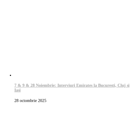
7 & 9 & 28 Noiembrie: Interviuri Emirates la Bucuresti, Cluj si
Iasi
28 octombrie 2025