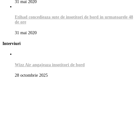
31 mai 2020
Etihad concedieaza sute de insotitori de bord in urmatoarele 48
de ore
31 mai 2020
Interviuri
Wizz Air angajeaza insotitori de bord
28 octombrie 2025