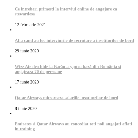
Ce intrebari primesti la interviul online de angajare ca
stewardesa
12 februarie 2021
Afla cand au loc interviurile de recrutare a insotitorilor de bord
29 iunie 2020
Wizz Air deschide la Bacău a şaptea bază din România si
angajeaza 70 de persoane
17 iunie 2020
Qatar Airways micsoreaza salariile insotitorilor de bord
8 iunie 2020
Emirates si Qatar Airways au concediat toti noii angajati aflati
in training