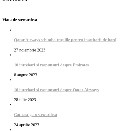
Viata de stewardesa
Qatar Airways schimba regulile pentru insotitorii de bord
27 noiembrie 2023
10 intrebari si raspunsuri despre Emirates
8 august 2023
10 intrebari si raspunsuri despre Qatar Airways
28 iulie 2023
Cat castiga o stewardesa
24 aprilie 2023