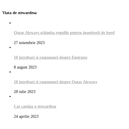
Viata de stewardesa
Qatar Airways schimba regulile pentru insotitorii de bord
27 noiembrie 2023
10 intrebari si raspunsuri despre Emirates
8 august 2023
10 intrebari si raspunsuri despre Qatar Airways
28 iulie 2023
Cat castiga o stewardesa
24 aprilie 2023