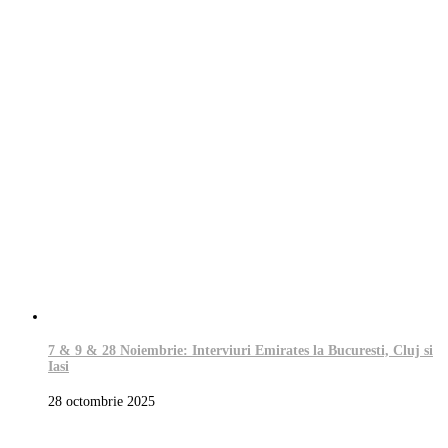
7 & 9 & 28 Noiembrie: Interviuri Emirates la Bucuresti, Cluj si
Iasi
28 octombrie 2025