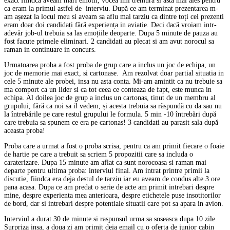
exact fiindca aveam mari emotii, vocea îmi tremura si asta mai ales pentru
ca eram la primul astfel de interviu. După ce am terminat prezentarea m-
am așezat la locul meu si aveam sa aflu mai tarziu ca dintre toți cei prezenti
eram doar doi candidați fără experiența in aviatie. Deci dacă vroiam intr-
adevăr job-ul trebuia sa las emoțiile deoparte. Dupa 5 minute de pauza au
fost facute primele eliminari. 2 candidati au plecat si am avut norocul sa
raman in continuare in concurs.
Urmatoarea proba a fost proba de grup care a inclus un joc de echipa, un
joc de memorie mai exact, si cartonase. Am rezolvat doar partial situatia in
cele 5 minute ale probei, insa nu asta conta. Mi-am amintit ca nu trebuie sa
ma comport ca un lider si ca tot ceea ce conteaza de fapt, este munca in
echipa. Al doilea joc de grup a inclus un cartonas, tinut de un membru al
grupului, fără ca noi sa il vedem, și acesta trebuia sa răspundă cu da sau nu
la întrebările pe care restul grupului le formula. 5 min -10 întrebări după
care trebuia sa spunem ce era pe cartonas! 3 candidati au parasit sala după
aceasta proba!
Proba care a urmat a fost o proba scrisa, pentru ca am primit fiecare o foaie
de hartie pe care a trebuit sa scriem 5 propozitii care sa includa o
caraterizare. Dupa 15 minute am aflat ca sunt norocoasa si raman mai
departe pentru ultima proba: interviul final. Am intrat printre primii la
discutie, fiindca era deja destul de tarziu iar eu aveam de condus alte 3 ore
pana acasa. Dupa ce am predat o serie de acte am primit intrebari despre
mine, despre experienta mea anterioara, despre etichetele puse insotitorilor
de bord, dar si intrebari despre potentiale situatii care pot sa apara in avion.
Interviul a durat 30 de minute si raspunsul urma sa soseasca dupa 10 zile.
Surpriza insa, a doua zi am primit deja email cu o oferta de junior cabin