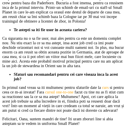
crew pentru baza din Paderborn. Bucuria a fost imensa, pentru ca reusisem
inca de la primul interviu. Printr-un schimb de email-uri cu staff-ul Small
Planet in care le-am explicat ca orasul este destul de departe de casa mea,
am reusit chiar sa îmi schimb baza la Cologne iar pe 30 mai voi incepe
trainingul de obtinere a licentei de zbor, in Polonia!
Te astepti sa iti fie usor in aceasta cariera?
Cu siguranta nu o sa fie usor, mai ales pentru ca este un domeniu complet
nou. Nu stiu exact la ce sa ma astept, insa acest job cred ca imi poate
deschide orizonturi noi si voi cunoaste multi oameni noi. In plus, ma bucur
enorm ca am reusit sa obtin aceasta pozitie in Germania, atat de aproape de
casa mea, si ca ii pot oferi un viitor mai bun fiicei mele, care locuieste cu
mine aici. Acesta este probabil motivul principal pentru care nu am aplicat
la un job de stewardesa in Orient sau in alta tara.
Sfaturi sau recomandari pentru cei care viseaza inca la acest
job?
In primul rand vreau sa iti multumesc pentru sfaturile date la
curs
si pentru
ceea ce m-ai invatat! Fara
cursul one-to-one
facut cu tine nu as fi stiut cum
sa reactionez sau la ce sa ma astept! Multumesc! Apoi, cei care aplica la
acest job trebuie sa aiba încredere in ei, fiindca poti sa reusesti doar dacă
vrei! Intr-un moment al vieții in care credeam ca totul se naruie, am vrut și
am putut si cred ca fiecare dintre noi poate dacă isi doreste cu adevarat!
Felicitari, Oana, suntem mandri de tine! Iti uram zboruri line si abia
asteptam sa te vedem in uniforma Small Planet!