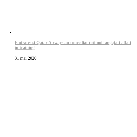
Emirates si Qatar Airways au concediat toti noii angajati aflati
in training
31 mai 2020