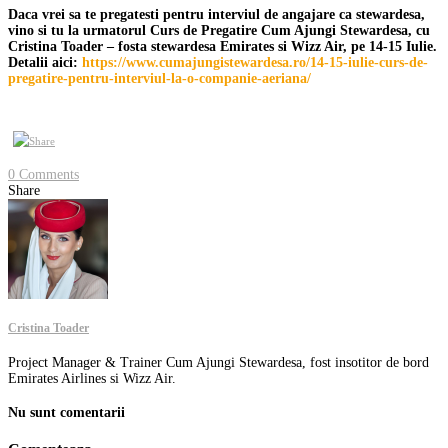
Daca vrei sa te pregatesti pentru interviul de angajare ca stewardesa,
vino si tu la urmatorul Curs de Pregatire Cum Ajungi Stewardesa, cu
Cristina Toader – fosta stewardesa Emirates si Wizz Air, pe 14-15 Iulie.
Detalii aici:
https://www.cumajungistewardesa.ro/14-15-iulie-curs-de-
pregatire-pentru-interviul-la-o-companie-aeriana/
0 Comments
Share
Cristina Toader
Project Manager & Trainer Cum Ajungi Stewardesa, fost insotitor de bord
Emirates Airlines si Wizz Air.
Nu sunt comentarii