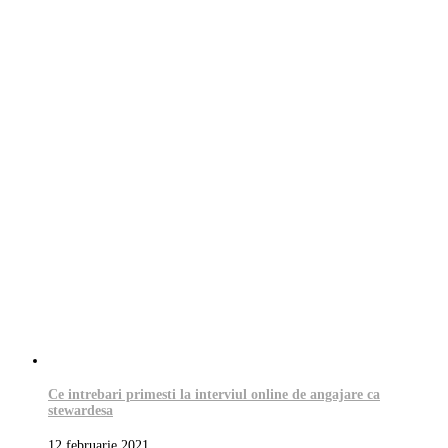
Ce intrebari primesti la interviul online de angajare ca
stewardesa
12 februarie 2021