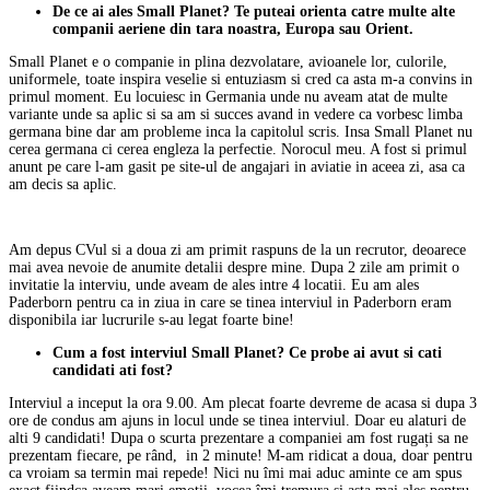
De ce ai ales Small Planet? Te puteai orienta catre multe alte
companii aeriene din tara noastra, Europa sau Orient.
Small Planet e o companie in plina dezvolatare, avioanele lor, culorile,
uniformele, toate inspira veselie si entuziasm si cred ca asta m-a convins in
primul moment. Eu locuiesc in Germania unde nu aveam atat de multe
variante unde sa aplic si sa am si succes avand in vedere ca vorbesc limba
germana bine dar am probleme inca la capitolul scris. Insa Small Planet nu
cerea germana ci cerea engleza la perfectie. Norocul meu. A fost si primul
anunt pe care l-am gasit pe site-ul de angajari in aviatie in aceea zi, asa ca
am decis sa aplic.
Am depus CVul si a doua zi am primit raspuns de la un recrutor, deoarece
mai avea nevoie de anumite detalii despre mine. Dupa 2 zile am primit o
invitatie la interviu, unde aveam de ales intre 4 locatii. Eu am ales
Paderborn pentru ca in ziua in care se tinea interviul in Paderborn eram
disponibila iar lucrurile s-au legat foarte bine!
Cum a fost interviul Small Planet? Ce probe ai avut si cati
candidati ati fost?
Interviul a inceput la ora 9.00. Am plecat foarte devreme de acasa si dupa 3
ore de condus am ajuns in locul unde se tinea interviul. Doar eu alaturi de
alti 9 candidati! Dupa o scurta prezentare a companiei am fost rugați sa ne
prezentam fiecare, pe rând, in 2 minute! M-am ridicat a doua, doar pentru
ca vroiam sa termin mai repede! Nici nu îmi mai aduc aminte ce am spus