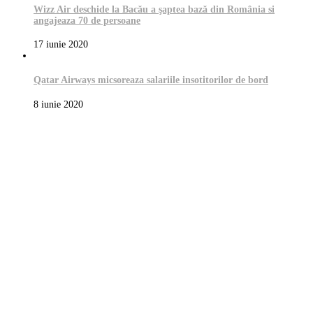
Wizz Air deschide la Bacău a şaptea bază din România si
angajeaza 70 de persoane
17 iunie 2020
Qatar Airways micsoreaza salariile insotitorilor de bord
8 iunie 2020