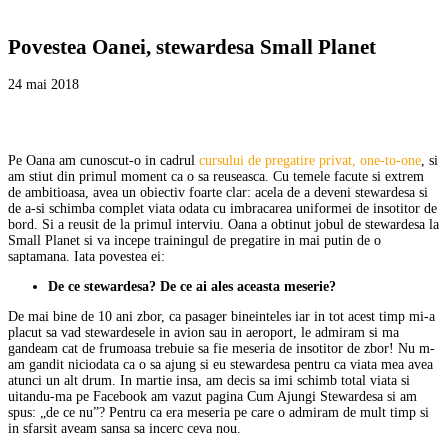
Povestea Oanei, stewardesa Small Planet
24 mai 2018
Pe Oana am cunoscut-o in cadrul
cursului de pregatire privat, one-to-one
, si
am stiut din primul moment ca o sa reuseasca. Cu temele facute si extrem
de ambitioasa, avea un obiectiv foarte clar: acela de a deveni stewardesa si
de a-si schimba complet viata odata cu imbracarea uniformei de insotitor de
bord. Si a reusit de la primul interviu. Oana a obtinut jobul de stewardesa la
Small Planet si va incepe trainingul de pregatire in mai putin de o
saptamana. Iata povestea ei:
De ce stewardesa? De ce ai ales aceasta meserie?
De mai bine de 10 ani zbor, ca pasager bineinteles iar in tot acest timp mi-a
placut sa vad stewardesele in avion sau in aeroport, le admiram si ma
gandeam cat de frumoasa trebuie sa fie meseria de insotitor de zbor! Nu m-
am gandit niciodata ca o sa ajung si eu stewardesa pentru ca viata mea avea
atunci un alt drum. In martie insa, am decis sa imi schimb total viata si
uitandu-ma pe Facebook am vazut pagina Cum Ajungi Stewardesa si am
spus: „de ce nu”? Pentru ca era meseria pe care o admiram de mult timp si
in sfarsit aveam sansa sa incerc ceva nou.