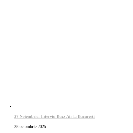
27 Noiembrie: Interviu Buzz Air la Bucuresti
28 octombrie 2025