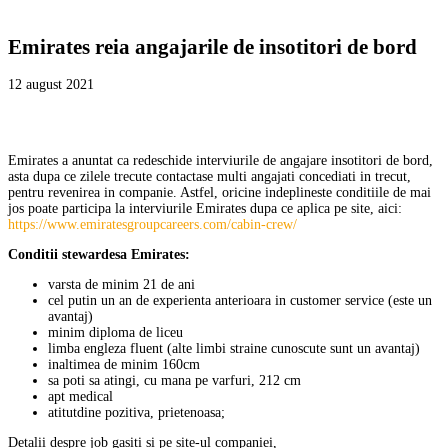
Emirates reia angajarile de insotitori de bord
12 august 2021
Emirates a anuntat ca redeschide interviurile de angajare insotitori de bord,
asta dupa ce zilele trecute contactase multi angajati concediati in trecut,
pentru revenirea in companie. Astfel, oricine indeplineste conditiile de mai
jos poate participa la interviurile Emirates dupa ce aplica pe site, aici:
https://www.emiratesgroupcareers.com/cabin-crew/
Conditii stewardesa Emirates:
varsta de minim 21 de ani
cel putin un an de experienta anterioara in customer service (este un
avantaj)
minim diploma de liceu
limba engleza fluent (alte limbi straine cunoscute sunt un avantaj)
inaltimea de minim 160cm
sa poti sa atingi, cu mana pe varfuri, 212 cm
apt medical
atitutdine pozitiva, prietenoasa;
Detalii despre job gasiti si pe site-ul companiei,