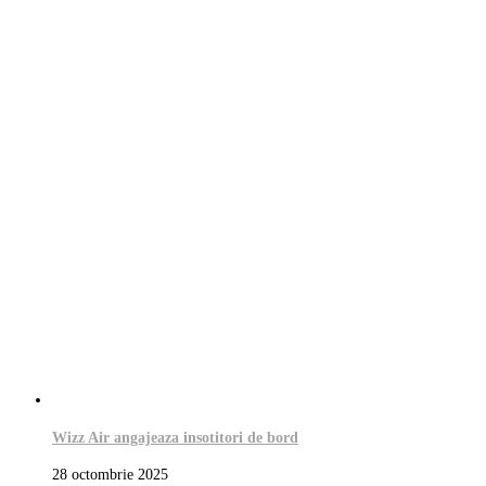
Wizz Air angajeaza insotitori de bord
28 octombrie 2025