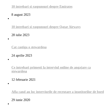
10 intrebari si raspunsuri despre Emirates
8 august 2023
10 intrebari si raspunsuri despre Qatar Airways
28 iulie 2023
Cat castiga o stewardesa
24 aprilie 2023
Ce intrebari primesti la interviul online de angajare ca
stewardesa
12 februarie 2021
Afla cand au loc interviurile de recrutare a insotitorilor de bord
29 iunie 2020