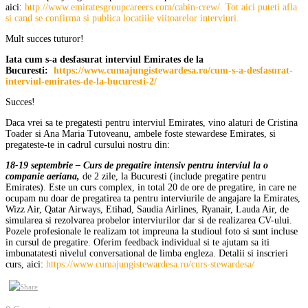
aici:
http://www.emiratesgroupcareers.com/cabin-crew/. Tot aici puteti afla
si cand se confirma si publica locatiile viitoarelor interviuri.
Mult succes tuturor!
Iata cum s-a desfasurat interviul Emirates de la
Bucuresti:
https://www.cumajungistewardesa.ro/cum-s-a-desfasurat-
interviul-emirates-de-la-bucuresti-2/
Succes!
Daca vrei sa te pregatesti pentru interviul Emirates, vino alaturi de Cristina
Toader si Ana Maria Tutoveanu, ambele foste stewardese Emirates, si
pregateste-te in cadrul cursului nostru din:
18-19 septembrie – Curs de pregatire intensiv pentru interviul la o
companie aeriana,
de 2 zile, la Bucuresti (include pregatire pentru
Emirates). Este un curs complex, in total 20 de ore de pregatire, in care ne
ocupam nu doar de pregatirea ta pentru interviurile de angajare la Emirates,
Wizz Air, Qatar Airways, Etihad, Saudia Airlines, Ryanair, Lauda Air, de
simularea si rezolvarea probelor interviurilor dar si de realizarea CV-ului.
Pozele profesionale le realizam tot impreuna la studioul foto si sunt incluse
in cursul de pregatire. Oferim feedback individual si te ajutam sa iti
imbunatatesti nivelul conversational de limba engleza. Detalii si inscrieri
curs, aici:
https://www.cumajungistewardesa.ro/curs-stewardesa/