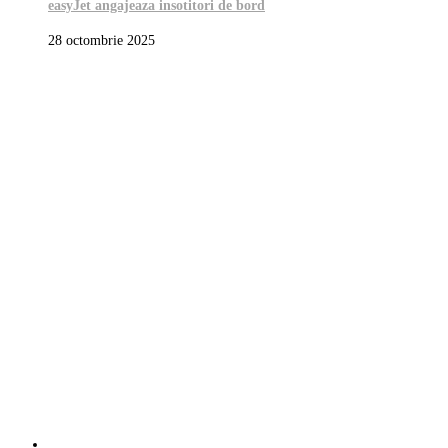
easyJet angajeaza insotitori de bord
28 octombrie 2025