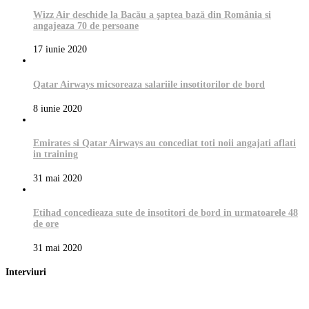
Wizz Air deschide la Bacău a şaptea bază din România si
angajeaza 70 de persoane
17 iunie 2020
Qatar Airways micsoreaza salariile insotitorilor de bord
8 iunie 2020
Emirates si Qatar Airways au concediat toti noii angajati aflati
in training
31 mai 2020
Etihad concedieaza sute de insotitori de bord in urmatoarele 48
de ore
31 mai 2020
Interviuri