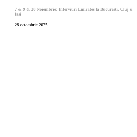
7 & 9 & 28 Noiembrie: Interviuri Emirates la Bucuresti, Cluj si
Iasi
28 octombrie 2025